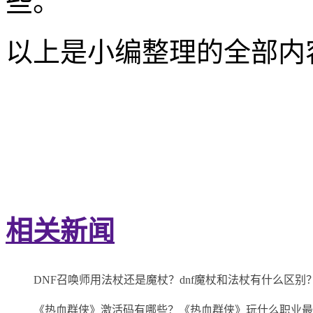
些。
以上是小编整理的全部内
关键词：
DNF召唤师用
什么区别
召唤师推荐使用
魔杖对比
相关新闻
DNF召唤师用法杖还是魔杖？dnf魔杖和法杖有什么区别
《热血群侠》激活码有哪些？《热血群侠》玩什么职业最